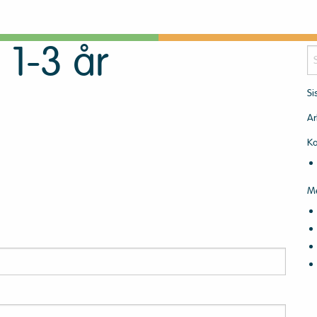
1-3 år
Si
VERKTØYKASSEN
HAND
Ar
Ka
M