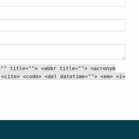
="" title=""> <abbr title=""> <acronym
 <cite> <code> <del datetime=""> <em> <i>