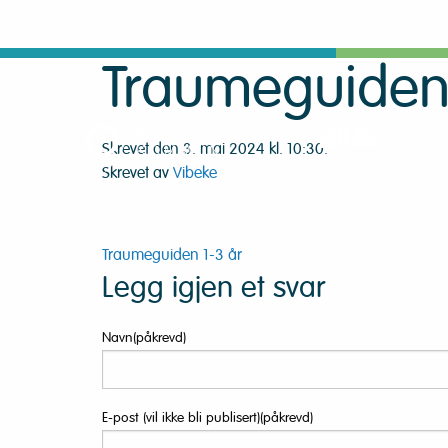
Traumeguiden 
Skrevet den 3. mai 2024 kl. 10:30.
Skrevet av
Vibeke
Innleggsnavigasjon
Traumeguiden 1-3 år
Legg igjen et svar
Navn(påkrevd)
E-post (vil ikke bli publisert)(påkrevd)