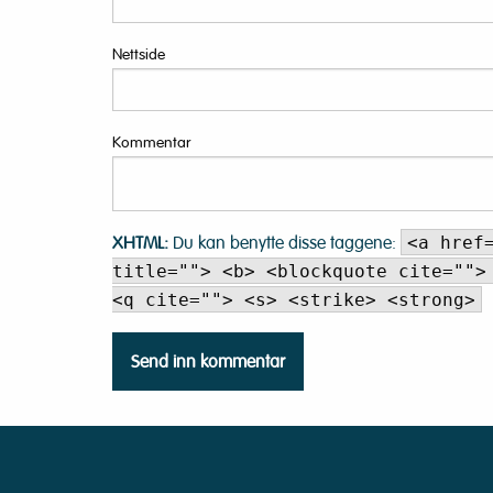
Nettside
Kommentar
XHTML:
Du kan benytte disse taggene:
<a href
title=""> <b> <blockquote cite="">
<q cite=""> <s> <strike> <strong>