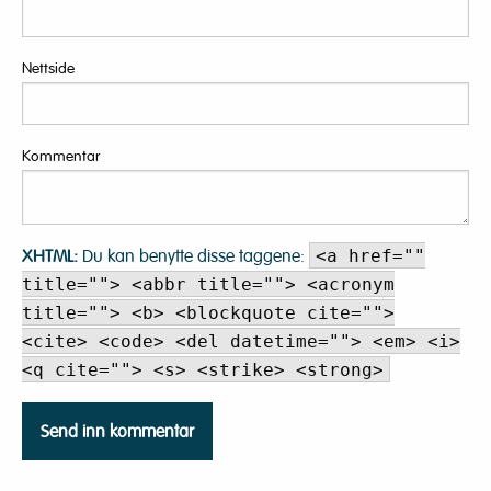
Nettside
Kommentar
XHTML:
Du kan benytte disse taggene:
<a href=""
title=""> <abbr title=""> <acronym
title=""> <b> <blockquote cite="">
<cite> <code> <del datetime=""> <em> <i>
<q cite=""> <s> <strike> <strong>