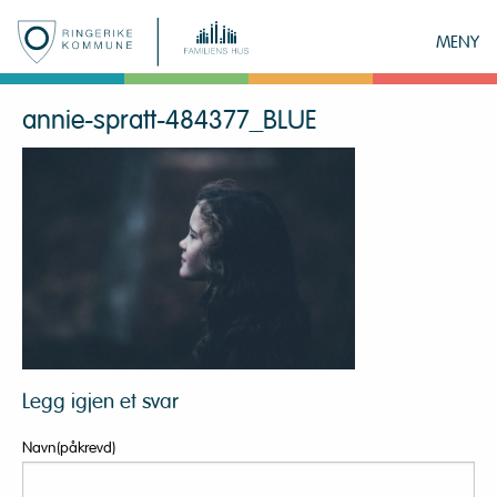
MENY
annie-spratt-484377_BLUE
Legg igjen et svar
Navn(påkrevd)