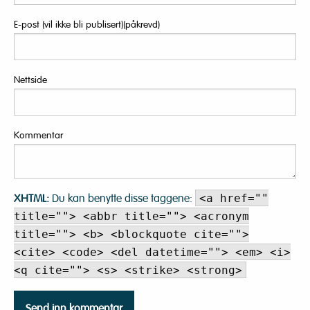
E-post (vil ikke bli publisert)(påkrevd)
Nettside
Kommentar
XHTML:
Du kan benytte disse taggene:
<a href=""
title=""> <abbr title=""> <acronym
title=""> <b> <blockquote cite="">
<cite> <code> <del datetime=""> <em> <i>
<q cite=""> <s> <strike> <strong>